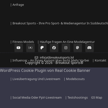
| Anfrage
| Breakout Sports – Ihre Pro Sport- & Medienagentur In Süddeutsch
| Fitness Models
| Häufige Fragen An Eine Modelagentur
info(at)breakoutsports.lol
| Influencer – An Ihnen Kommt Man Nicht Mehr Vorbei
| Kontakt
Copyright © 2026 - Breakout Sports
®
WordPress Cookie Plugin von Real Cookie Banner
| Liveübertragung Und Livestream
| Modelscouts
| Social Media Oder PpV-Livestream
| Testshootings
G5 Map