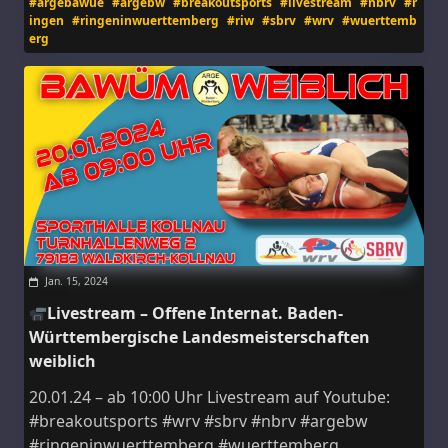
#argebawue
#argebw
#breakoutsports
#livestream
#nbrv
#r
ingen
#ringeninwuerttemberg
#riw
#sbrv
#wrv
#wuerttemb
erg
Jan. 15, 2024
Livestream – Offene Internat. Baden-
Württembergische Landesmeisterschaften
weiblich
20.01.24 – ab 10:00 Uhr Livestream auf Youtube:
#breakoutsports #wrv #sbrv #nbrv #argebw
#ringeninwuerttemberg #wuerttemberg