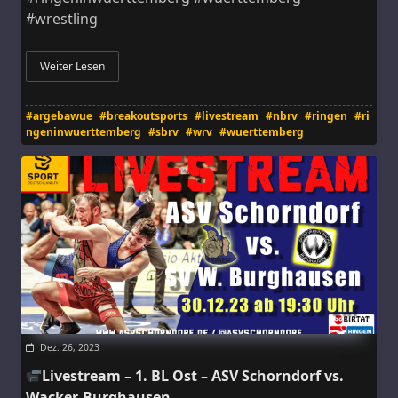
#wrestling
Weiter Lesen
#argebawue
#breakoutsports
#livestream
#nbrv
#ringen
#ri
ngeninwuerttemberg
#sbrv
#wrv
#wuerttemberg
Dez. 26, 2023
Livestream – 1. BL Ost – ASV Schorndorf vs.
Wacker-Burghausen