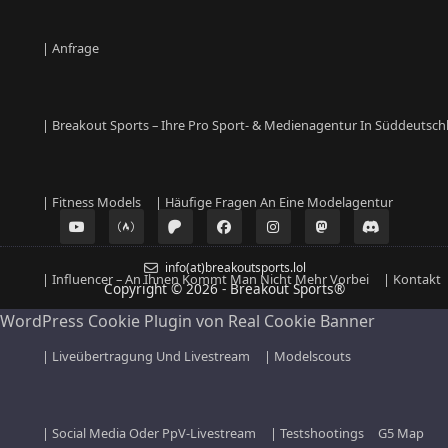
| Anfrage
| Breakout Sports – Ihre Pro Sport- & Medienagentur In Süddeutsch
| Fitness Models
| Häufige Fragen An Eine Modelagentur
info(at)breakoutsports.lol
| Influencer – An Ihnen Kommt Man Nicht Mehr Vorbei
| Kontakt
Copyright © 2026 - Breakout Sports
®
WordPress Cookie Plugin von Real Cookie Banner
| Liveübertragung Und Livestream
| Modelscouts
| Social Media Oder PpV-Livestream
| Testshootings
G5 Map