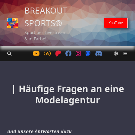
Skip
BREAKOUT
to
content
SPORTS®
YouTube
Sport per Livestream
& in Farbe!
| Häufige Fragen an eine
Modelagentur
und unsere Antworten dazu